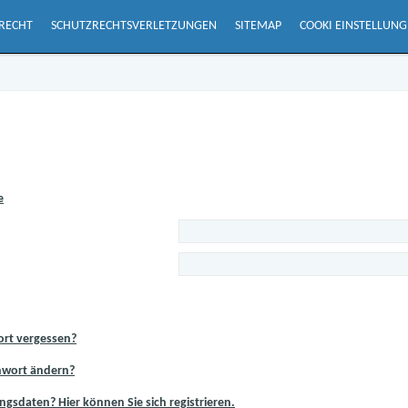
RECHT
SCHUTZRECHTSVERLETZUNGEN
SITEMAP
COOKI EINSTELLUN
e
ort vergessen?
nwort ändern?
gsdaten? Hier können Sie sich registrieren.