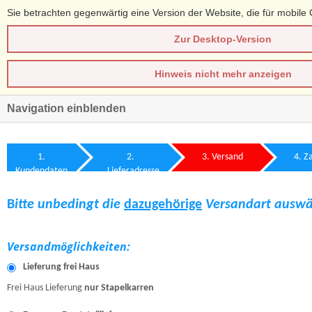
Sie betrachten gegenwärtig eine Version der Website, die für mobile 
Zur Desktop-Version
Hinweis nicht mehr anzeigen
Navigation einblenden
1
.
2
.
3
. Versand
4
. Z
Kundendaten
Lieferadresse
B
itte unbedingt die
dazugehörige
Versandart auswä
Versandmöglichkeiten:
Lieferung frei Haus
Frei Haus Lieferung
nur Stapelkarren