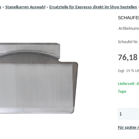
e
»
Stapelkarren Auswahl
»
Ersatzteile für Expresso direkt im Shop bestellen
SCHAUFEL
Artikelnum
Schaufel Nr
76,18
Zzgl. 19 % US
Lieferzeit: 
Tage
Für später