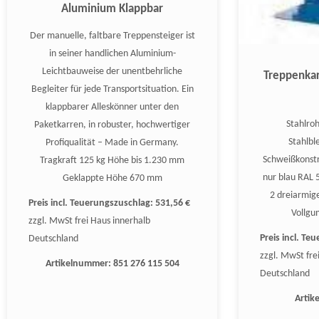
Aluminium Klappbar
Der manuelle, faltbare Treppensteiger ist
in seiner handlichen Aluminium-
Leichtbauweise der unentbehrliche
Treppenkar
Begleiter für jede Transportsituation. Ein
klappbarer Alleskönner unter den
Stahlro
Paketkarren, in robuster, hochwertiger
Stahlbl
Profiqualität – Made in Germany.
Schweißkonstr
Tragkraft 125 kg Höhe bis 1.230 mm
nur blau RAL 5
Geklappte Höhe 670 mm
2 dreiarmige
Preis incl. Teuerungszuschlag:
531,56 €
Vollgu
zzgl. MwSt frei Haus innerhalb
Preis incl. T
Deutschland
zzgl. MwSt fre
Artikelnummer:
851 276 115 504
Deutschland
Artik